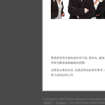
實溯源管理才能杜絕任何污染, 基於此, 威
求幫消費者做最嚴格的把關.
信譽是企業的生命, 品質是商品的基本要求,
努力成為好的公司.
Copyright © 2026 Weihai Systems Corporation Al
Home
|
Contact
|
You come from United state