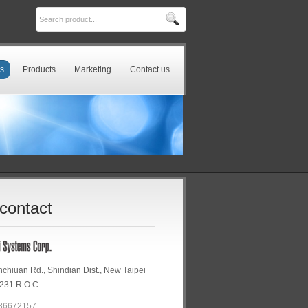
s
Products
Marketing
Contact us
contact
chiuan Rd., Shindian Dist., New Taipei
 231 R.O.C.
86672157