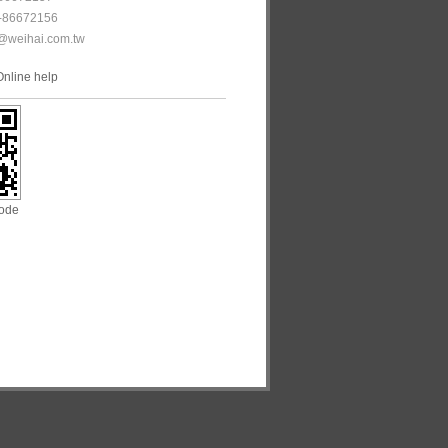
-86672156
@weihai.com.tw
Online help
ode