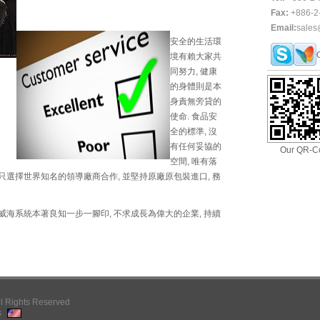
Fax:
+886-2
Email:
sales
安全的生活環
境有賴大家共
同努力, 健康
的身體則是本
身責無旁貸的
使命. 食品安
全的標準, 沒
有任何妥協的
Our QR-C
空間, 唯有落
海只選擇世界知名的領導廠商合作, 並堅持原廠原包裝進口, 務
 威海系統本著良知一步一腳印, 不求成長為偉大的企業, 持續
l Rights Reserved
s