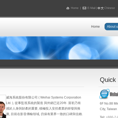
Home
|
E-Mail
|
Chinese
Home
About u
Quick 
威海系統股份有限公司 ( Weihai Systems Corporation
Ltd. ), 從事監視系統的製造 與外銷已近20年. 當初乃有
6F No.88 Min
感於人身與財產的重要, 積極投入安控產業的研發與推
City, Taiwan
廣, 目前在影音傳輸領域, 仍保有業界一致的口碑與信賴.
Tel:
+886-2-