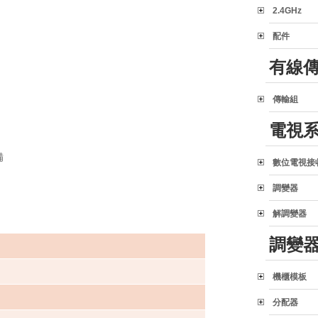
2.4GHz
配件
有線
傳輸組
電視
備
數位電視接
調變器
解調變器
調變
機櫃模板
分配器