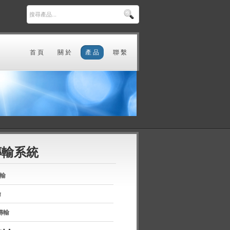
首 頁
關 於
產 品
聯 繫
傳輸系統
傳輸
輸
傳輸