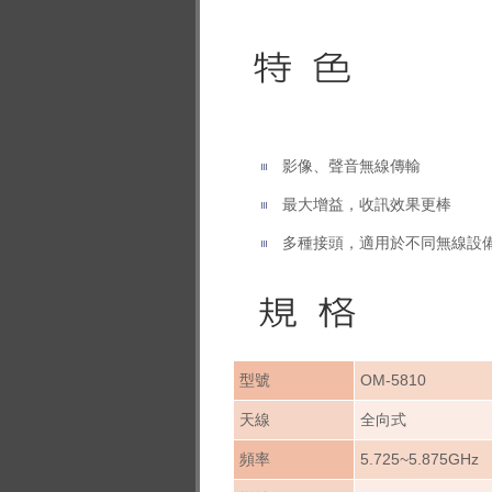
影像、聲音無線傳輸
最大增益，收訊效果更棒
多種接頭，適用於不同無線設
型號
OM-5810
天線
全向式
頻率
5.725~5.875GHz