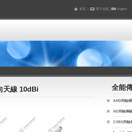
首頁
|
電子信箱
|
EN
English
全能
全向天線 10dBi
AHD同軸
HD同軸傳
CVBS同軸