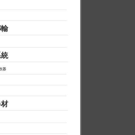
傳輸
系統
收器
器材