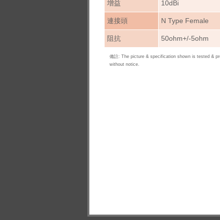
增益
10dBi
連接頭
N Type Female
阻抗
50ohm+/-5ohm
備註: The picture & specification shown is tested & p
without notice.