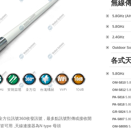
無線
5.8GHz (
5.8GHz
2.4GHz
Outdoor So
各式
5.8GHz
OM-5810
5.
OM-5812
5.
PA-5816
5.8
PA-5818
5.8
GR-5824
5.
提供全方位訊號360收發訊號，最多點訊號對傳或接收開
PA-5807
5.8
可用 ,天線連接器為N type 母頭
OM-5809S
5