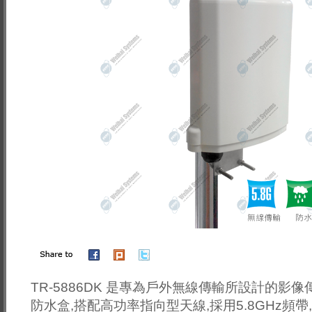
TR-5886DK 是專為戶外無線傳輸所設計的影像
防水盒,搭配高功率指向型天線,採用5.8GHz頻帶,避